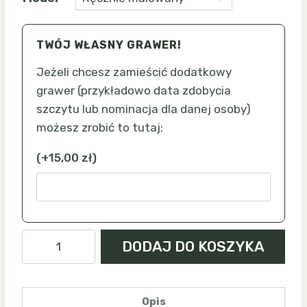
TWÓJ WŁASNY GRAWER!
Jeżeli chcesz zamieścić dodatkowy
grawer (przykładowo data zdobycia
szczytu lub nominacja dla danej osoby)
możesz zrobić to tutaj:
(
+
15,00
zł
)
ilość
DODAJ DO KOSZYKA
Babia
Góra
-
Opis