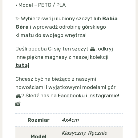
• Model – PETG / PLA
✨ Wybierz swój ulubiony szczyt lub
Babia
Góra
i wprowadź odrobinę górskiego
klimatu do swojego wnętrza!
Jeśli podoba Ci się ten szczyt 🏔️, odkryj
inne piękne magnesy z naszej kolekcji
tutaj
Chcesz być na bieżąco z naszymi
nowościami i wyjątkowymi modelami gór
🏔️? Śledź nas na
Facebooku
i
Instagramie
!
📸
Rozmiar
4x4cm
Klasyczny
,
Ręcznie
Model