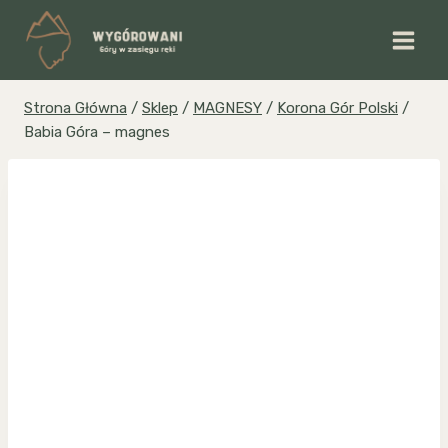
Przejdź
do
treści
Strona Główna
/
Sklep
/
MAGNESY
/
Korona Gór Polski
/
Babia Góra – magnes