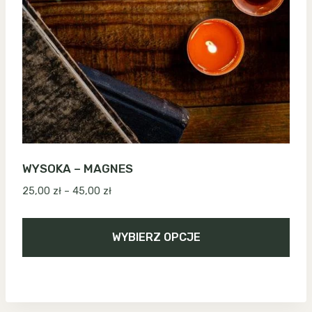
WYSOKA – MAGNES
Zakres
25,00
zł
–
45,00
zł
cen:
od
WYBIERZ OPCJE
25,00 zł
do
Ten
45,00 zł
produkt
ma