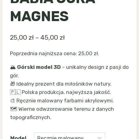
MAGNES
Zakres
25,00
zł
–
45,00
zł
cen:
Poprzednia najniższa cena:
25,00
zł
.
od
🏔️
Górski model 3D
– unikalny design z pasji do
25,00 zł
gór.
do
🎁 Idealny prezent dla miłośników natury.
45,00 zł
🇵🇱 Polska produkcja, najwyższa jakość.
🎨 Ręcznie malowany farbami akrylowymi.
🗺️ Wierne odwzorowanie terenu z danych
topograficznych.
Model