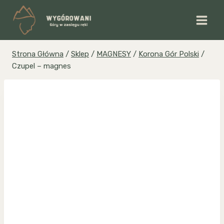
Przejdź
do
treści
Strona Główna
/
Sklep
/
MAGNESY
/
Korona Gór Polski
/
Czupel – magnes