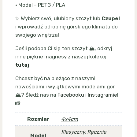
• Model – PETG / PLA
✨ Wybierz swój ulubiony szczyt lub
Czupel
i wprowadź odrobinę górskiego klimatu do
swojego wnętrza!
Jeśli podoba Ci się ten szczyt 🏔️, odkryj
inne piękne magnesy z naszej kolekcji
tutaj
Chcesz być na bieżąco z naszymi
nowościami i wyjątkowymi modelami gór
🏔️? Śledź nas na
Facebooku
i
Instagramie
!
📸
Rozmiar
4x4cm
Klasyczny
,
Ręcznie
Model