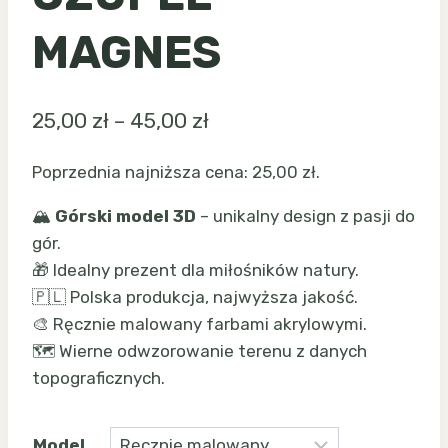
MAGNES
Zakres
25,00
zł
–
45,00
zł
cen:
Poprzednia najniższa cena:
25,00
zł
.
od
🏔️
Górski model 3D
– unikalny design z pasji do
25,00 zł
gór.
do
🎁 Idealny prezent dla miłośników natury.
45,00 zł
🇵🇱 Polska produkcja, najwyższa jakość.
🎨 Ręcznie malowany farbami akrylowymi.
🗺️ Wierne odwzorowanie terenu z danych
topograficznych.
Model