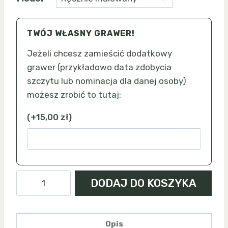
TWÓJ WŁASNY GRAWER!
Jeżeli chcesz zamieścić dodatkowy
grawer (przykładowo data zdobycia
szczytu lub nominacja dla danej osoby)
możesz zrobić to tutaj:
(
+
15,00
zł
)
ilość
DODAJ DO KOSZYKA
Czupel
-
magnes
Opis