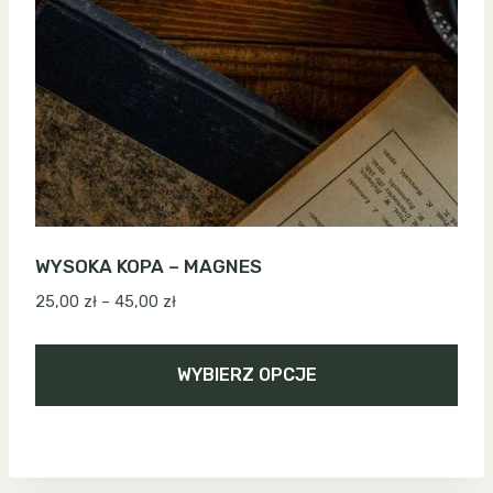
WYSOKA KOPA – MAGNES
Zakres
25,00
zł
–
45,00
zł
cen:
od
WYBIERZ OPCJE
25,00 zł
do
Ten
45,00 zł
produkt
ma