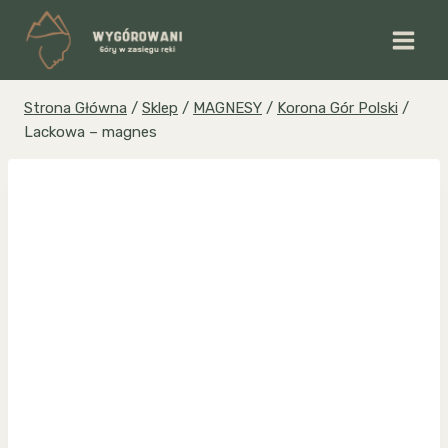
Przejdź
do
treści
Strona Główna
/
Sklep
/
MAGNESY
/
Korona Gór Polski
/
Lackowa – magnes