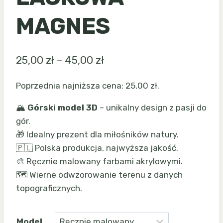
MAGNES
Zakres
25,00
zł
–
45,00
zł
cen:
Poprzednia najniższa cena:
25,00
zł
.
od
🏔️
Górski model 3D
– unikalny design z pasji do
25,00 zł
gór.
do
🎁 Idealny prezent dla miłośników natury.
45,00 zł
🇵🇱 Polska produkcja, najwyższa jakość.
🎨 Ręcznie malowany farbami akrylowymi.
🗺️ Wierne odwzorowanie terenu z danych
topograficznych.
Model