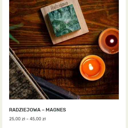
RADZIEJOWA – MAGNES
Zakres
25,00
zł
–
45,00
zł
cen: