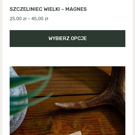
SZCZELINIEC WIELKI – MAGNES
Zakres
25,00
zł
–
45,00
zł
cen:
od
WYBIERZ OPCJE
25,00 zł
do
Ten
45,00 zł
produkt
ma
wiele
wariantów.
Opcje
można
wybrać
na
stronie
produktu