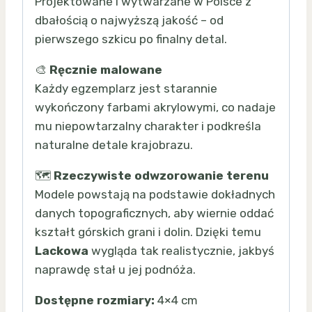
Projektowane i wytwarzane w Polsce z
dbałością o najwyższą jakość – od
pierwszego szkicu po finalny detal.
🎨
Ręcznie malowane
Każdy egzemplarz jest starannie
wykończony farbami akrylowymi, co nadaje
mu niepowtarzalny charakter i podkreśla
naturalne detale krajobrazu.
🗺️
Rzeczywiste odwzorowanie terenu
Modele powstają na podstawie dokładnych
danych topograficznych, aby wiernie oddać
kształt górskich grani i dolin. Dzięki temu
Lackowa
wygląda tak realistycznie, jakbyś
naprawdę stał u jej podnóża.
Dostępne rozmiary:
4×4 cm