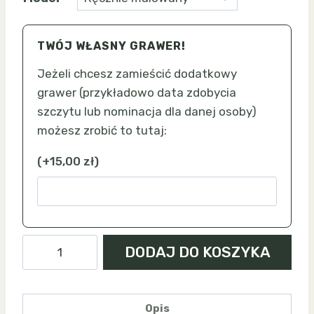
TWÓJ WŁASNY GRAWER!
Jeżeli chcesz zamieścić dodatkowy
grawer (przykładowo data zdobycia
szczytu lub nominacja dla danej osoby)
możesz zrobić to tutaj:
(
+
15,00
zł
)
ilość
DODAJ DO KOSZYKA
Lackowa
-
magnes
Opis