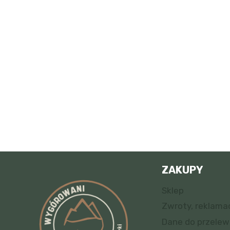
ZAKUPY
Sklep
Zwroty, reklama
Dane do przele