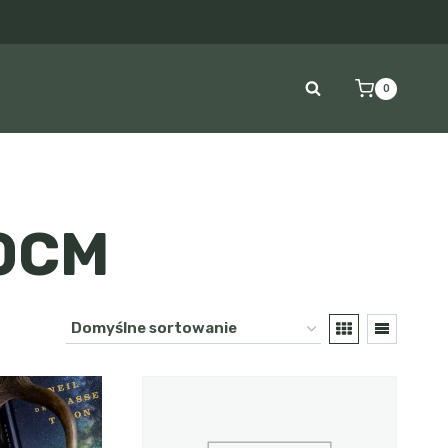
0
0CM