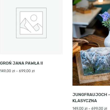
wiele
wiele
wariantów.
wariantów.
Opcje
Opcje
można
można
wybrać
wybrać
na
na
stronie
stronie
produktu
produktu
GROŃ JANA PAWŁA II
Zakres
149,00
zł
–
699,00
zł
cen:
od
149,00 zł
do
JUNGFRAUJOCH –
699,00 zł
KLASYCZNA
Z
149,00
zł
–
699,00
zł