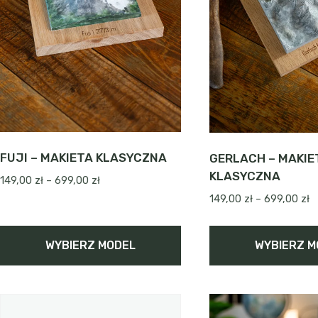
stronie
stronie
produktu
produktu
FUJI – MAKIETA KLASYCZNA
GERLACH – MAKIE
KLASYCZNA
Zakres
149,00
zł
–
699,00
zł
cen:
Z
149,00
zł
–
699,00
zł
od
c
149,00 zł
o
WYBIERZ MODEL
WYBIERZ M
do
1
699,00 zł
d
Ten
Ten
6
produkt
produkt
ma
ma