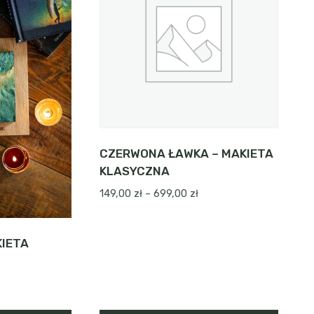
CZERWONA ŁAWKA – MAKIETA
KLASYCZNA
Zakres
149,00
zł
–
699,00
zł
cen:
od
149,00 zł
KIETA
do
699,00 zł
akres
en: