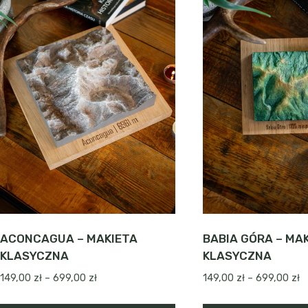
ACONCAGUA – MAKIETA
BABIA GÓRA – MA
KLASYCZNA
KLASYCZNA
Zakres
Z
149,00
zł
–
699,00
zł
149,00
zł
–
699,00
zł
cen:
c