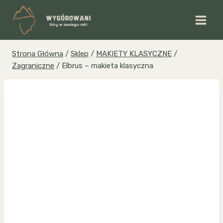
Przejdź
do
treści
Strona Główna
/
Sklep
/
MAKIETY KLASYCZNE
/
Zagraniczne
/
Elbrus – makieta klasyczna