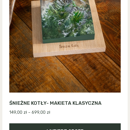
ŚNIEŻNE KOTŁY- MAKIETA KLASYCZNA
Zakres
149,00
zł
–
699,00
zł
cen:
od