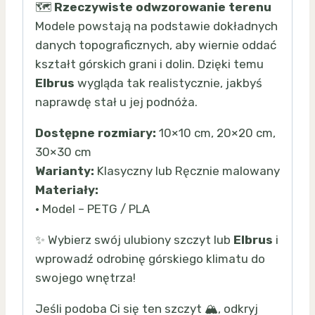
🗺️
Rzeczywiste odwzorowanie terenu
Modele powstają na podstawie dokładnych
danych topograficznych, aby wiernie oddać
kształt górskich grani i dolin. Dzięki temu
Elbrus
wygląda tak realistycznie, jakbyś
naprawdę stał u jej podnóża.
Dostępne rozmiary:
10×10 cm, 20×20 cm,
30×30 cm
Warianty:
Klasyczny lub Ręcznie malowany
Materiały:
• Model – PETG / PLA
✨ Wybierz swój ulubiony szczyt lub
Elbrus
i
wprowadź odrobinę górskiego klimatu do
swojego wnętrza!
Jeśli podoba Ci się ten szczyt 🏔️, odkryj