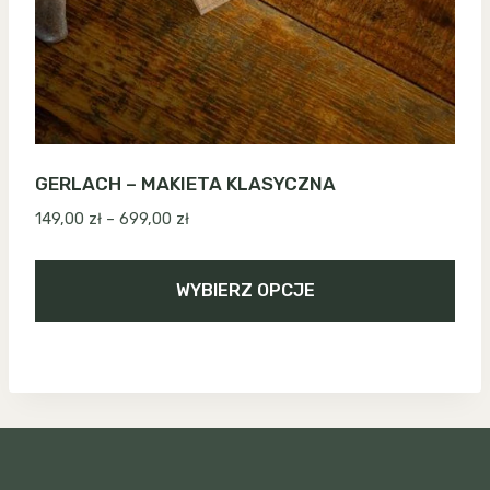
GERLACH – MAKIETA KLASYCZNA
Zakres
149,00
zł
–
699,00
zł
cen:
od
WYBIERZ OPCJE
149,00 zł
do
Ten
699,00 zł
produkt
ma
wiele
wariantów.
Opcje