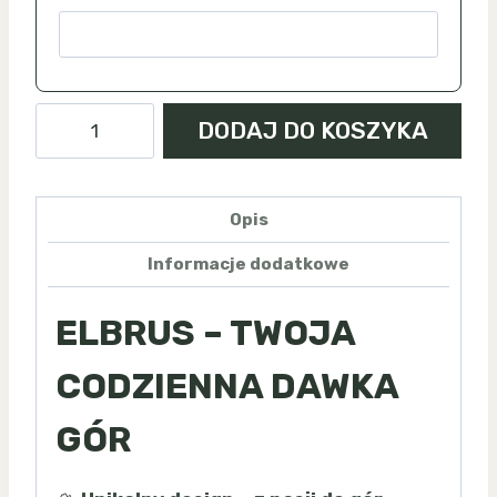
ilość
DODAJ DO KOSZYKA
Elbrus
-
makieta
Opis
klasyczna
Informacje dodatkowe
ELBRUS – TWOJA
CODZIENNA DAWKA
GÓR