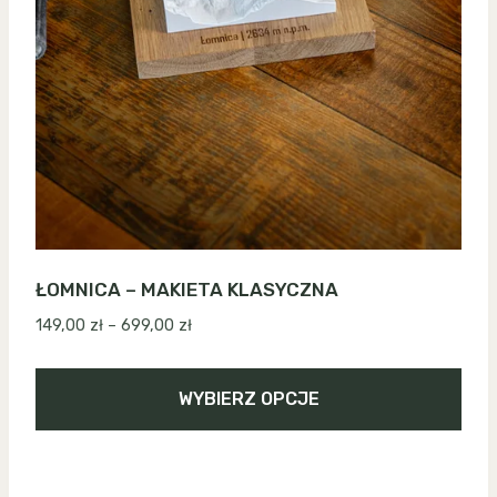
ŁOMNICA – MAKIETA KLASYCZNA
Zakres
149,00
zł
–
699,00
zł
cen:
od
WYBIERZ OPCJE
149,00 zł
do
Ten
699,00 zł
produkt