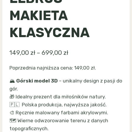
MAKIETA
KLASYCZNA
Zakres
149,00
zł
–
699,00
zł
cen:
Poprzednia najniższa cena:
149,00
zł
.
od
🏔️
Górski model 3D
– unikalny design z pasji do
149,00 zł
gór.
do
🎁 Idealny prezent dla miłośników natury.
699,00 zł
🇵🇱 Polska produkcja, najwyższa jakość.
🎨 Ręcznie malowany farbami akrylowymi.
🗺️ Wierne odwzorowanie terenu z danych
topograficznych.