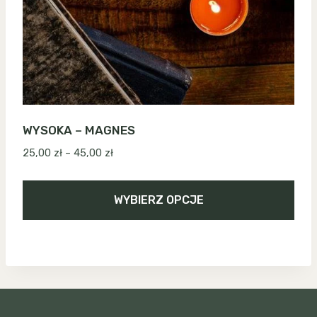
WYSOKA – MAGNES
Zakres
25,00
zł
–
45,00
zł
cen:
od
WYBIERZ OPCJE
25,00 zł
do
Ten
45,00 zł
produkt
ma
wiele
wariantów.