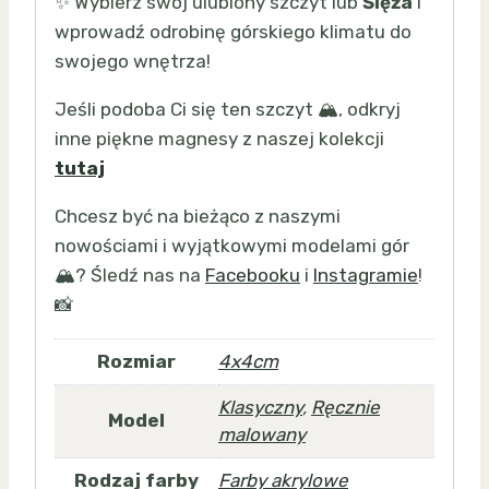
✨ Wybierz swój ulubiony szczyt lub
Ślęża
i
wprowadź odrobinę górskiego klimatu do
swojego wnętrza!
Jeśli podoba Ci się ten szczyt 🏔️, odkryj
inne piękne magnesy z naszej kolekcji
tutaj
Chcesz być na bieżąco z naszymi
nowościami i wyjątkowymi modelami gór
🏔️? Śledź nas na
Facebooku
i
Instagramie
!
📸
Rozmiar
4x4cm
Klasyczny
,
Ręcznie
Model
malowany
Rodzaj farby
Farby akrylowe