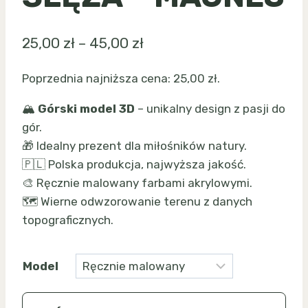
Zakres
25,00
zł
–
45,00
zł
cen:
Poprzednia najniższa cena:
25,00
zł
.
od
🏔️
Górski model 3D
– unikalny design z pasji do
25,00 zł
gór.
do
🎁 Idealny prezent dla miłośników natury.
45,00 zł
🇵🇱 Polska produkcja, najwyższa jakość.
🎨 Ręcznie malowany farbami akrylowymi.
🗺️ Wierne odwzorowanie terenu z danych
topograficznych.
Model