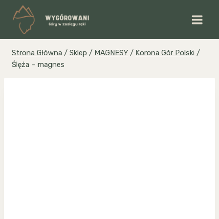
Przejdź
do
treści
Strona Główna
/
Sklep
/
MAGNESY
/
Korona Gór Polski
/
Ślęża – magnes