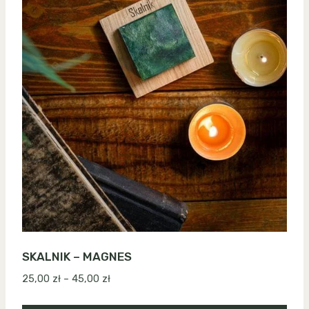
SKALNIK – MAGNES
Zakres
25,00
zł
–
45,00
zł
cen: