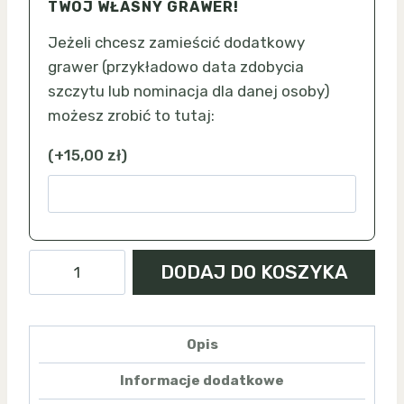
TWÓJ WŁASNY GRAWER!
Jeżeli chcesz zamieścić dodatkowy
grawer (przykładowo data zdobycia
szczytu lub nominacja dla danej osoby)
możesz zrobić to tutaj:
(
+
15,00
zł
)
ilość
DODAJ DO KOSZYKA
Ślęża
-
magnes
Opis
Informacje dodatkowe