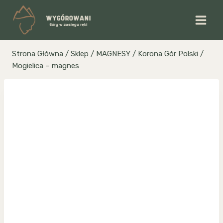
Przejdź
do
treści
Strona Główna
/
Sklep
/
MAGNESY
/
Korona Gór Polski
/
Mogielica – magnes