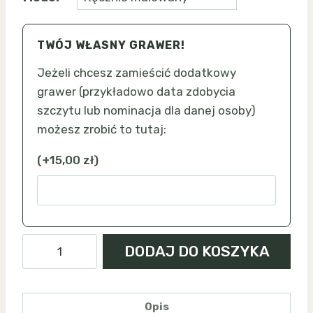
TWÓJ WŁASNY GRAWER!
Jeżeli chcesz zamieścić dodatkowy
grawer (przykładowo data zdobycia
szczytu lub nominacja dla danej osoby)
możesz zrobić to tutaj:
(
+
15,00
zł
)
ilość
DODAJ DO KOSZYKA
Mogielica
-
magnes
Opis