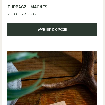
TURBACZ – MAGNES
Zakres
25,00
zł
–
45,00
zł
cen:
od
WYBIERZ OPCJE
25,00 zł
do
Ten
45,00 zł
produkt
ma
wiele
wariantów.
Opcje
można
wybrać
na
stronie
produktu