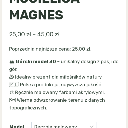
MAGNES
Zakres
25,00
zł
–
45,00
zł
cen:
Poprzednia najniższa cena:
25,00
zł
.
od
🏔️
Górski model 3D
– unikalny design z pasji do
25,00 zł
gór.
do
🎁 Idealny prezent dla miłośników natury.
45,00 zł
🇵🇱 Polska produkcja, najwyższa jakość.
🎨 Ręcznie malowany farbami akrylowymi.
🗺️ Wierne odwzorowanie terenu z danych
topograficznych.
Model