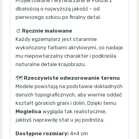
Projektowane i wytwarzane w Polsce z
dbałością o najwyższą jakość – od
pierwszego szkicu po finalny detal.
🎨
Ręcznie malowane
Każdy egzemplarz jest starannie
wykończony farbami akrylowymi, co nadaje
mu niepowtarzalny charakter i podkreśla
naturalne detale krajobrazu.
🗺️
Rzeczywiste odwzorowanie terenu
Modele powstają na podstawie dokładnych
danych topograficznych, aby wiernie oddać
kształt górskich grani i dolin. Dzięki temu
Mogielica
wygląda tak realistycznie,
jakbyś naprawdę stał u jej podnóża.
Dostępne rozmiary:
4×4 cm