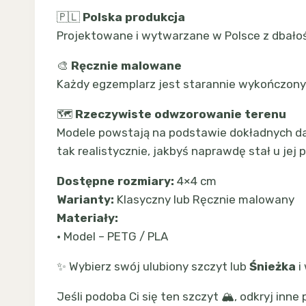
🇵🇱
Polska produkcja
Projektowane i wytwarzane w Polsce z dbałośc
🎨
Ręcznie malowane
Każdy egzemplarz jest starannie wykończony 
🗺️
Rzeczywiste odwzorowanie terenu
Modele powstają na podstawie dokładnych dany
tak realistycznie, jakbyś naprawdę stał u jej 
Dostępne rozmiary:
4×4 cm
Warianty:
Klasyczny lub Ręcznie malowany
Materiały:
• Model – PETG / PLA
✨ Wybierz swój ulubiony szczyt lub
Śnieżka
i
Jeśli podoba Ci się ten szczyt 🏔️, odkryj inn