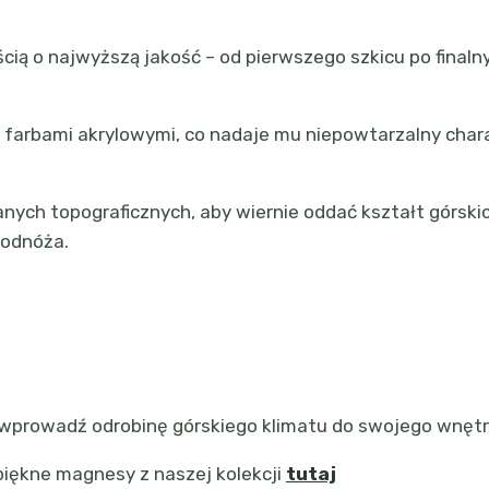
ią o najwyższą jakość – od pierwszego szkicu po finalny
farbami akrylowymi, co nadaje mu niepowtarzalny charak
ch topograficznych, aby wiernie oddać kształt górskich 
podnóża.
 wprowadź odrobinę górskiego klimatu do swojego wnętr
e piękne magnesy z naszej kolekcji
tutaj