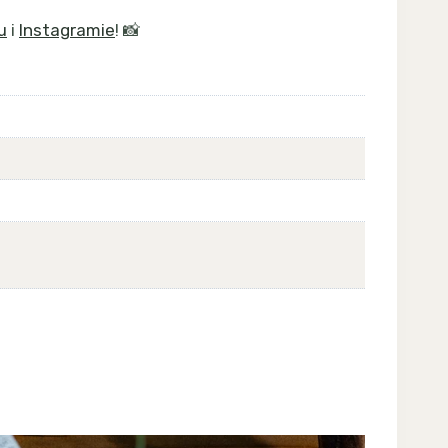
u
i
Instagramie
! 📸