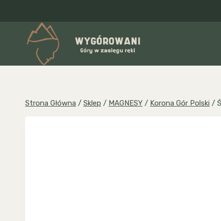
Przejdź
do
treści
Strona Główna
/
Sklep
/
MAGNESY
/
Korona Gór Polski
/
Ś