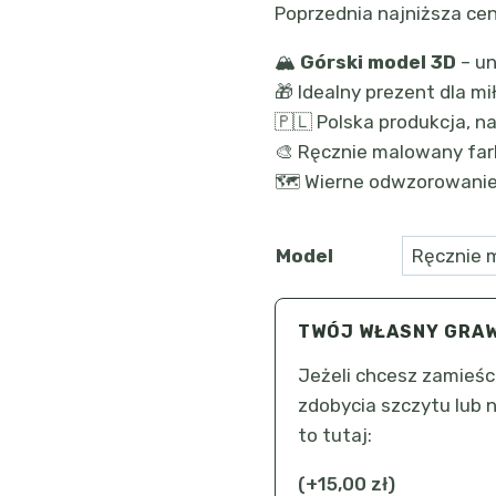
Poprzednia najniższa ce
o
🏔️
Górski model 3D
– un
25
🎁 Idealny prezent dla mi
d
🇵🇱 Polska produkcja, n
45
🎨 Ręcznie malowany far
🗺️ Wierne odwzorowanie
Model
TWÓJ WŁASNY GRAW
Jeżeli chcesz zamieś
zdobycia szczytu lub 
to tutaj:
(
+
15,00
zł
)