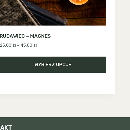
RUDAWIEC – MAGNES
Zakres
25,00
zł
–
45,00
zł
cen:
od
WYBIERZ OPCJE
25,00 zł
do
Ten
45,00 zł
produkt
ma
wiele
wariantów.
Opcje
można
TAKT