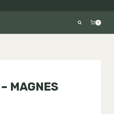
0
 – MAGNES
kres
n: