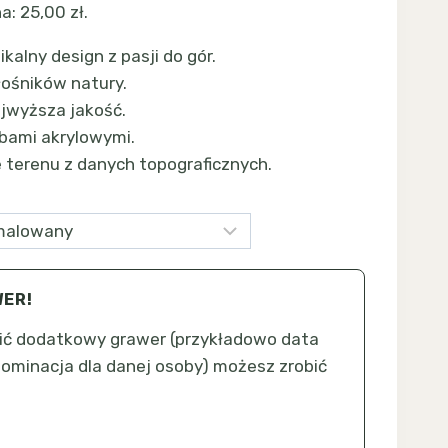
na:
25,00
zł
.
d
ikalny design z pasji do gór.
,00 zł
łośników natury.
o
ajwyższa jakość.
,00 zł
bami akrylowymi.
 terenu z danych topograficznych.
ER!
cić dodatkowy grawer (przykładowo data
nominacja dla danej osoby) możesz zrobić