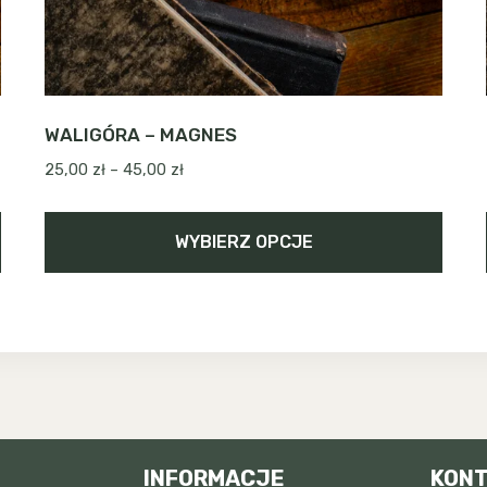
WALIGÓRA – MAGNES
Zakres
25,00
zł
–
45,00
zł
cen:
od
WYBIERZ OPCJE
25,00 zł
do
Ten
45,00 zł
produkt
ma
wiele
wariantów.
Opcje
można
INFORMACJE
KON