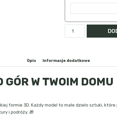
ilość
DO
Śnieżka
-
magnes
Opis
Informacje dodatkowe
O GÓR W TWOIM DOMU
ej formie 3D. Każdy model to małe dzieło sztuki, które
ry i podróży. 🎁