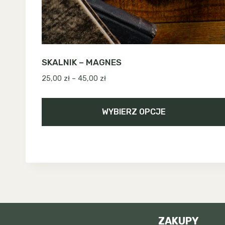
SKALNIK – MAGNES
Zakres
25,00
zł
–
45,00
zł
cen:
od
WYBIERZ OPCJE
25,00 zł
do
Ten
45,00 zł
produkt
ma
wiele
wariantów.
Opcje
można
ZAKUPY